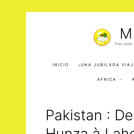
Saltar
al
M
contenido
Tras volar
INICIO
¡UNA JUBILADA VIAJ
AFRICA
Pakistan : De
Hunza à Lah