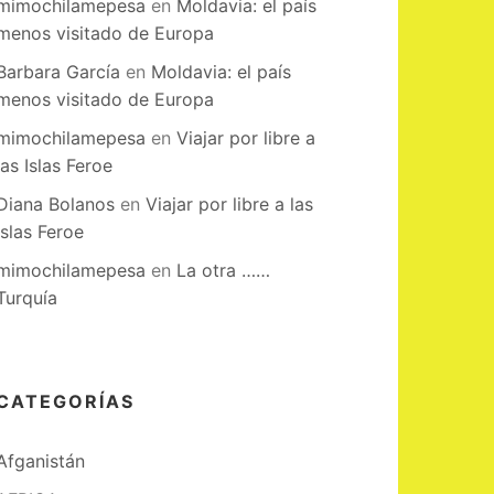
mimochilamepesa
en
Moldavia: el país
menos visitado de Europa
Barbara García
en
Moldavia: el país
menos visitado de Europa
mimochilamepesa
en
Viajar por libre a
las Islas Feroe
Diana Bolanos
en
Viajar por libre a las
Islas Feroe
mimochilamepesa
en
La otra ……
Turquía
CATEGORÍAS
Afganistán