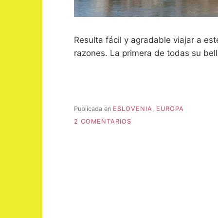
Resulta fácil y agradable viajar a e
razones. La primera de todas su bel
Publicada en
ESLOVENIA
,
EUROPA
EN
2 COMENTARIOS
ESLOVENIA:
VERDE
QUE
TE
QUIERO
VERDE