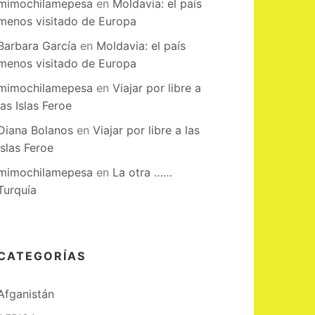
mimochilamepesa
en
Moldavia: el país
menos visitado de Europa
Barbara García
en
Moldavia: el país
menos visitado de Europa
mimochilamepesa
en
Viajar por libre a
las Islas Feroe
Diana Bolanos
en
Viajar por libre a las
Islas Feroe
mimochilamepesa
en
La otra ……
Turquía
CATEGORÍAS
Afganistán