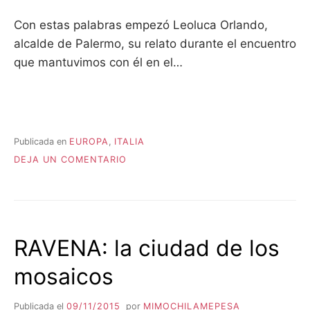
Con estas palabras empezó Leoluca Orlando,
alcalde de Palermo, su relato durante el encuentro
que mantuvimos con él en el…
Publicada en
EUROPA
,
ITALIA
EN
DEJA UN COMENTARIO
PALERMO:
DE
CAPITAL
DE
LA
RAVENA: la ciudad de los
MAFIA
A
mosaicos
CAPITAL
DE
LA
Publicada el
09/11/2015
por
MIMOCHILAMEPESA