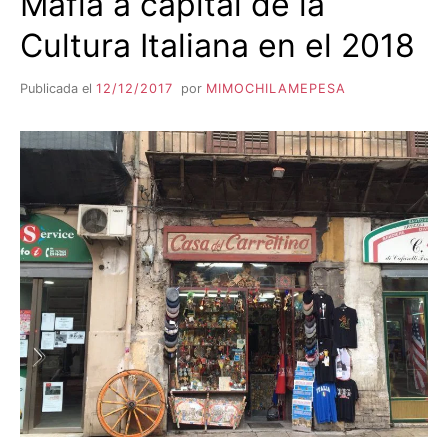
Mafia a capital de la
Y
Cultura Italiana en el 2018
BASILICATA
Publicada el
12/12/2017
por
MIMOCHILAMEPESA