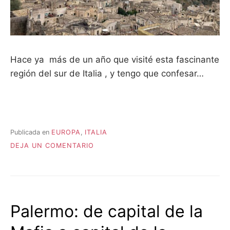
Hace ya más de un año que visité esta fascinante
región del sur de Italia , y tengo que confesar…
Publicada en
EUROPA
,
ITALIA
EN
DEJA UN COMENTARIO
EL
TACÓN
DE
LA
BOTA
Palermo: de capital de la
ITALIANA
:
PUGLIA