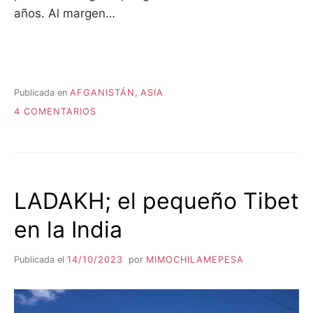
años. Al margen…
Publicada en
AFGANISTÁN
,
ASIA
EN
4 COMENTARIOS
AFGANISTÁN:
UN
VIAJE
POR
TIERRAS
LADAKH; el pequeño Tibet
TALIBÁN
en la India
Publicada el
14/10/2023
por
MIMOCHILAMEPESA