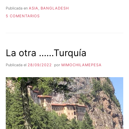
Publicada en
ASIA
,
BANGLADESH
EN
5 COMENTARIOS
BANGLADESH
La otra ……Turquía
Publicada el
28/09/2022
por
MIMOCHILAMEPESA