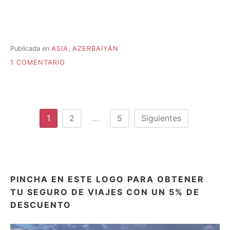
Publicada en
ASIA
,
AZERBAIYÁN
EN
1 COMENTARIO
AZERBAIYÁN;
ENTRE
TRADICIÓN
Y
MODERNIDAD.
Paginación
1
2
…
5
Siguientes
de
entradas
PINCHA EN ESTE LOGO PARA OBTENER
TU SEGURO DE VIAJES CON UN 5% DE
DESCUENTO