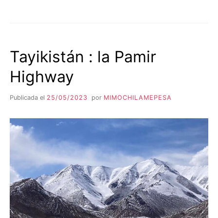
LADAKH;
EL
PEQUEÑO
TIBET
EN
Tayikistán : la Pamir
LA
INDIA
Highway
Publicada el
25/05/2023
por
MIMOCHILAMEPESA