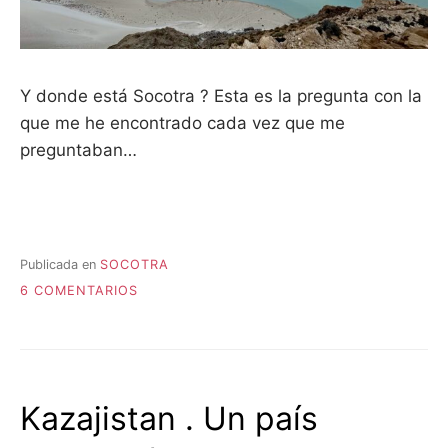
Y donde está Socotra ? Esta es la pregunta con la
que me he encontrado cada vez que me
preguntaban…
Publicada en
SOCOTRA
EN
6 COMENTARIOS
SOCOTRA;
UNA
ISLA
CONGELADA
EN
Kazajistan . Un país
EL
TIEMPO