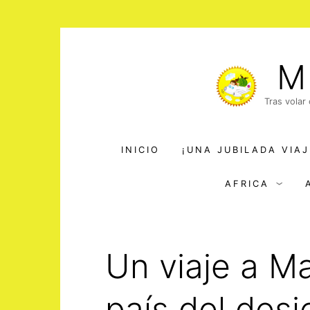
Saltar
al
M
contenido
Tras volar
INICIO
¡UNA JUBILADA VIAJ
AFRICA
Un viaje a Ma
país del desi