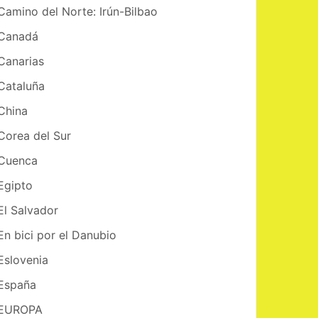
Camino del Norte: Irún-Bilbao
Canadá
Canarias
Cataluña
China
Corea del Sur
Cuenca
Egipto
El Salvador
En bici por el Danubio
Eslovenia
España
EUROPA