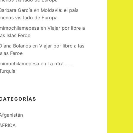
Barbara García
en
Moldavia: el país
menos visitado de Europa
mimochilamepesa
en
Viajar por libre a
las Islas Feroe
Diana Bolanos
en
Viajar por libre a las
Islas Feroe
mimochilamepesa
en
La otra ……
Turquía
CATEGORÍAS
Afganistán
AFRICA